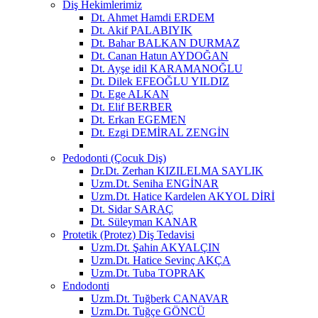
Diş Hekimlerimiz
Dt. Ahmet Hamdi ERDEM
Dt. Akif PALABIYIK
Dt. Bahar BALKAN DURMAZ
Dt. Canan Hatun AYDOĞAN
Dt. Ayşe idil KARAMANOĞLU
Dt. Dilek EFEOĞLU YILDIZ
Dt. Ege ALKAN
Dt. Elif BERBER
Dt. Erkan EGEMEN
Dt. Ezgi DEMİRAL ZENGİN
Pedodonti (Çocuk Diş)
Dr.Dt. Zerhan KIZILELMA SAYLIK
Uzm.Dt. Seniha ENGİNAR
Uzm.Dt. Hatice Kardelen AKYOL DİRİ
Dt. Sidar SARAÇ
Dt. Süleyman KANAR
Protetik (Protez) Diş Tedavisi
Uzm.Dt. Şahin AKYALÇIN
Uzm.Dt. Hatice Sevinç AKÇA
Uzm.Dt. Tuba TOPRAK
Endodonti
Uzm.Dt. Tuğberk CANAVAR
Uzm.Dt. Tuğçe GÖNCÜ