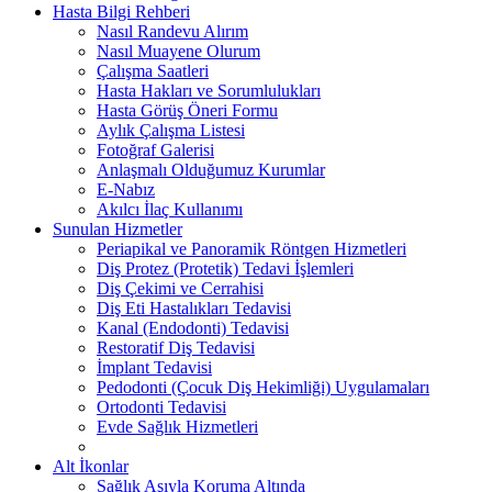
Hasta Bilgi Rehberi
Nasıl Randevu Alırım
Nasıl Muayene Olurum
Çalışma Saatleri
Hasta Hakları ve Sorumlulukları
Hasta Görüş Öneri Formu
Aylık Çalışma Listesi
Fotoğraf Galerisi
Anlaşmalı Olduğumuz Kurumlar
E-Nabız
Akılcı İlaç Kullanımı
Sunulan Hizmetler
Periapikal ve Panoramik Röntgen Hizmetleri
Diş Protez (Protetik) Tedavi İşlemleri
Diş Çekimi ve Cerrahisi
Diş Eti Hastalıkları Tedavisi
Kanal (Endodonti) Tedavisi
Restoratif Diş Tedavisi
İmplant Tedavisi
Pedodonti (Çocuk Diş Hekimliği) Uygulamaları
Ortodonti Tedavisi
Evde Sağlık Hizmetleri
Alt İkonlar
Sağlık Aşıyla Koruma Altında