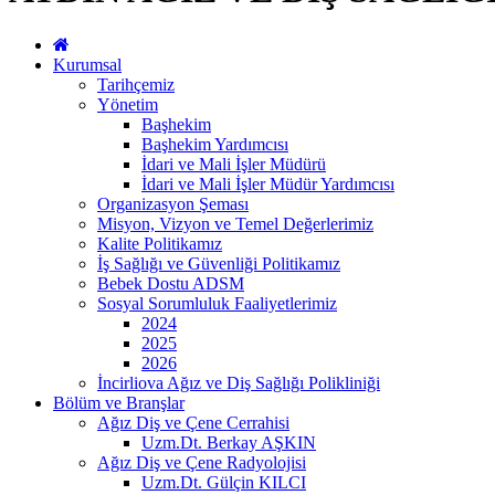
Kurumsal
Tarihçemiz
Yönetim
Başhekim
Başhekim Yardımcısı
İdari ve Mali İşler Müdürü
İdari ve Mali İşler Müdür Yardımcısı
Organizasyon Şeması
Misyon, Vizyon ve Temel Değerlerimiz
Kalite Politikamız
İş Sağlığı ve Güvenliği Politikamız
Bebek Dostu ADSM
Sosyal Sorumluluk Faaliyetlerimiz
2024
2025
2026
İncirliova Ağız ve Diş Sağlığı Polikliniği
Bölüm ve Branşlar
Ağız Diş ve Çene Cerrahisi
Uzm.Dt. Berkay AŞKIN
Ağız Diş ve Çene Radyolojisi
Uzm.Dt. Gülçin KILCI