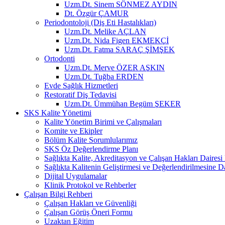
Uzm.Dt. Sinem SÖNMEZ AYDIN
Dt. Özgür ÇAMUR
Periodontoloji (Diş Eti Hastalıkları)
Uzm.Dt. Melike AÇLAN
Uzm.Dt. Nida Figen EKMEKÇİ
Uzm.Dt. Fatma SARAÇ ŞİMŞEK
Ortodonti
Uzm.Dt. Merve ÖZER AŞKIN
Uzm.Dt. Tuğba ERDEN
Evde Sağlık Hizmetleri
Restoratif Diş Tedavisi
Uzm.Dt. Ümmühan Begüm ŞEKER
SKS Kalite Yönetimi
Kalite Yönetim Birimi ve Çalışmaları
Komite ve Ekipler
Bölüm Kalite Sorumlularımız
SKS Öz Değerlendirme Planı
Sağlıkta Kalite, Akreditasyon ve Çalışan Hakları Dairesi
Sağlıkta Kalitenin Geliştirmesi ve Değerlendirilmesine 
Dijital Uygulamalar
Klinik Protokol ve Rehberler
Çalışan Bilgi Rehberi
Çalışan Hakları ve Güvenliği
Çalışan Görüş Öneri Formu
Uzaktan Eğitim