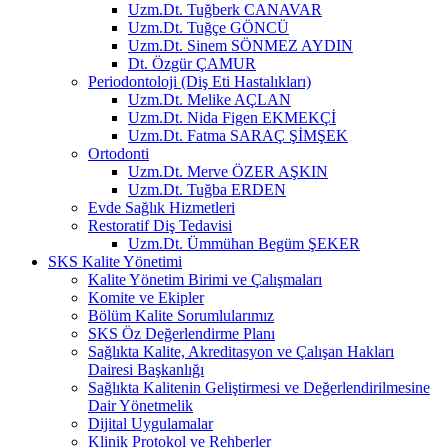
Uzm.Dt. Tuğberk CANAVAR
Uzm.Dt. Tuğçe GÖNCÜ
Uzm.Dt. Sinem SÖNMEZ AYDIN
Dt. Özgür ÇAMUR
Periodontoloji (Diş Eti Hastalıkları)
Uzm.Dt. Melike AÇLAN
Uzm.Dt. Nida Figen EKMEKÇİ
Uzm.Dt. Fatma SARAÇ ŞİMŞEK
Ortodonti
Uzm.Dt. Merve ÖZER AŞKIN
Uzm.Dt. Tuğba ERDEN
Evde Sağlık Hizmetleri
Restoratif Diş Tedavisi
Uzm.Dt. Ümmühan Begüm ŞEKER
SKS Kalite Yönetimi
Kalite Yönetim Birimi ve Çalışmaları
Komite ve Ekipler
Bölüm Kalite Sorumlularımız
SKS Öz Değerlendirme Planı
Sağlıkta Kalite, Akreditasyon ve Çalışan Hakları
Dairesi Başkanlığı
Sağlıkta Kalitenin Geliştirmesi ve Değerlendirilmesine
Dair Yönetmelik
Dijital Uygulamalar
Klinik Protokol ve Rehberler