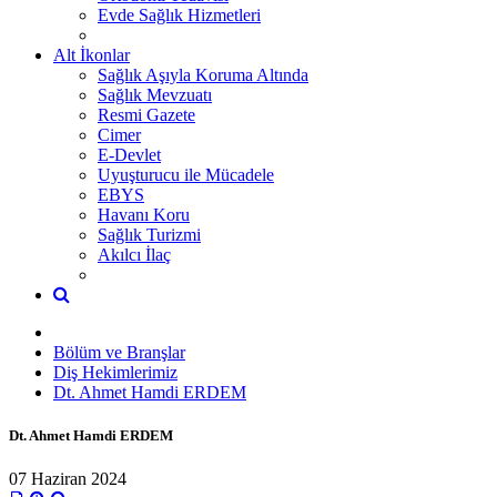
Evde Sağlık Hizmetleri
Alt İkonlar
Sağlık Aşıyla Koruma Altında
Sağlık Mevzuatı
Resmi Gazete
Cimer
E-Devlet
Uyuşturucu ile Mücadele
EBYS
Havanı Koru
Sağlık Turizmi
Akılcı İlaç
Bölüm ve Branşlar
Diş Hekimlerimiz
Dt. Ahmet Hamdi ERDEM
Dt. Ahmet Hamdi ERDEM
07 Haziran 2024