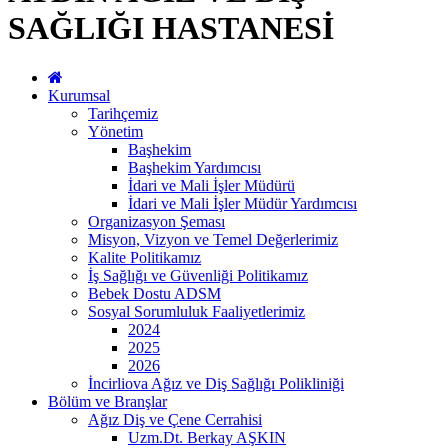
SAĞLIĞI HASTANESİ
Kurumsal
Tarihçemiz
Yönetim
Başhekim
Başhekim Yardımcısı
İdari ve Mali İşler Müdürü
İdari ve Mali İşler Müdür Yardımcısı
Organizasyon Şeması
Misyon, Vizyon ve Temel Değerlerimiz
Kalite Politikamız
İş Sağlığı ve Güvenliği Politikamız
Bebek Dostu ADSM
Sosyal Sorumluluk Faaliyetlerimiz
2024
2025
2026
İncirliova Ağız ve Diş Sağlığı Polikliniği
Bölüm ve Branşlar
Ağız Diş ve Çene Cerrahisi
Uzm.Dt. Berkay AŞKIN