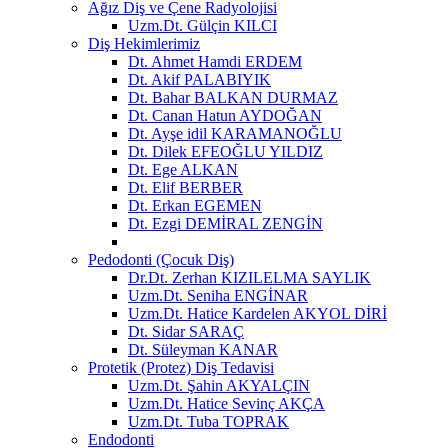
Ağız Diş ve Çene Radyolojisi
Uzm.Dt. Gülçin KILCI
Diş Hekimlerimiz
Dt. Ahmet Hamdi ERDEM
Dt. Akif PALABIYIK
Dt. Bahar BALKAN DURMAZ
Dt. Canan Hatun AYDOĞAN
Dt. Ayşe idil KARAMANOĞLU
Dt. Dilek EFEOĞLU YILDIZ
Dt. Ege ALKAN
Dt. Elif BERBER
Dt. Erkan EGEMEN
Dt. Ezgi DEMİRAL ZENGİN
Pedodonti (Çocuk Diş)
Dr.Dt. Zerhan KIZILELMA SAYLIK
Uzm.Dt. Seniha ENGİNAR
Uzm.Dt. Hatice Kardelen AKYOL DİRİ
Dt. Sidar SARAÇ
Dt. Süleyman KANAR
Protetik (Protez) Diş Tedavisi
Uzm.Dt. Şahin AKYALÇIN
Uzm.Dt. Hatice Sevinç AKÇA
Uzm.Dt. Tuba TOPRAK
Endodonti