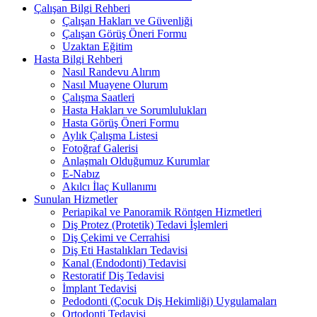
Çalışan Bilgi Rehberi
Çalışan Hakları ve Güvenliği
Çalışan Görüş Öneri Formu
Uzaktan Eğitim
Hasta Bilgi Rehberi
Nasıl Randevu Alırım
Nasıl Muayene Olurum
Çalışma Saatleri
Hasta Hakları ve Sorumlulukları
Hasta Görüş Öneri Formu
Aylık Çalışma Listesi
Fotoğraf Galerisi
Anlaşmalı Olduğumuz Kurumlar
E-Nabız
Akılcı İlaç Kullanımı
Sunulan Hizmetler
Periapikal ve Panoramik Röntgen Hizmetleri
Diş Protez (Protetik) Tedavi İşlemleri
Diş Çekimi ve Cerrahisi
Diş Eti Hastalıkları Tedavisi
Kanal (Endodonti) Tedavisi
Restoratif Diş Tedavisi
İmplant Tedavisi
Pedodonti (Çocuk Diş Hekimliği) Uygulamaları
Ortodonti Tedavisi