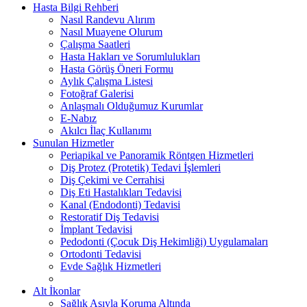
Hasta Bilgi Rehberi
Nasıl Randevu Alırım
Nasıl Muayene Olurum
Çalışma Saatleri
Hasta Hakları ve Sorumlulukları
Hasta Görüş Öneri Formu
Aylık Çalışma Listesi
Fotoğraf Galerisi
Anlaşmalı Olduğumuz Kurumlar
E-Nabız
Akılcı İlaç Kullanımı
Sunulan Hizmetler
Periapikal ve Panoramik Röntgen Hizmetleri
Diş Protez (Protetik) Tedavi İşlemleri
Diş Çekimi ve Cerrahisi
Diş Eti Hastalıkları Tedavisi
Kanal (Endodonti) Tedavisi
Restoratif Diş Tedavisi
İmplant Tedavisi
Pedodonti (Çocuk Diş Hekimliği) Uygulamaları
Ortodonti Tedavisi
Evde Sağlık Hizmetleri
Alt İkonlar
Sağlık Aşıyla Koruma Altında