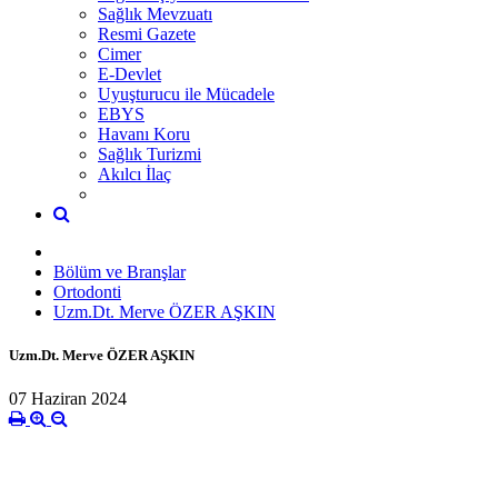
Sağlık Mevzuatı
Resmi Gazete
Cimer
E-Devlet
Uyuşturucu ile Mücadele
EBYS
Havanı Koru
Sağlık Turizmi
Akılcı İlaç
Bölüm ve Branşlar
Ortodonti
Uzm.Dt. Merve ÖZER AŞKIN
Uzm.Dt. Merve ÖZER AŞKIN
07 Haziran 2024