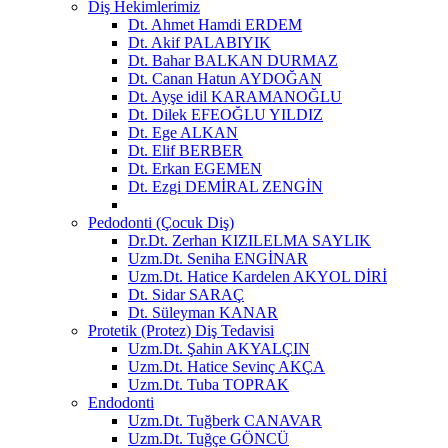
Diş Hekimlerimiz
Dt. Ahmet Hamdi ERDEM
Dt. Akif PALABIYIK
Dt. Bahar BALKAN DURMAZ
Dt. Canan Hatun AYDOĞAN
Dt. Ayşe idil KARAMANOĞLU
Dt. Dilek EFEOĞLU YILDIZ
Dt. Ege ALKAN
Dt. Elif BERBER
Dt. Erkan EGEMEN
Dt. Ezgi DEMİRAL ZENGİN
Pedodonti (Çocuk Diş)
Dr.Dt. Zerhan KIZILELMA SAYLIK
Uzm.Dt. Seniha ENGİNAR
Uzm.Dt. Hatice Kardelen AKYOL DİRİ
Dt. Sidar SARAÇ
Dt. Süleyman KANAR
Protetik (Protez) Diş Tedavisi
Uzm.Dt. Şahin AKYALÇIN
Uzm.Dt. Hatice Sevinç AKÇA
Uzm.Dt. Tuba TOPRAK
Endodonti
Uzm.Dt. Tuğberk CANAVAR
Uzm.Dt. Tuğçe GÖNCÜ