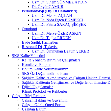
Uzm.Dt. Sinem SÖNMEZ AYDIN
Dt. Özgür ÇAMUR
Periodontoloji (Diş Eti Hastalıkları)
Uzm.Dt. Melike AÇLAN
Uzm.Dt. Nida Figen EKMEKÇİ
Uzm.Dt. Fatma SARAÇ ŞİMŞEK
Ortodonti
Uzm.Dt. Merve ÖZER AŞKIN
Uzm.Dt. Tuğba ERDEN
Evde Sağlık Hizmetleri
Restoratif Diş Tedavisi
Uzm.Dt. Ümmühan Begüm ŞEKER
SKS Kalite Yönetimi
Kalite Yönetim Birimi ve Çalışmaları
Komite ve Ekipler
Bölüm Kalite Sorumlularımız
SKS Öz Değerlendirme Planı
Sağlıkta Kalite, Akreditasyon ve Çalışan Hakları Dairesi
Sağlıkta Kalitenin Geliştirmesi ve Değerlendirilmesine 
Dijital Uygulamalar
Klinik Protokol ve Rehberler
Çalışan Bilgi Rehberi
Çalışan Hakları ve Güvenliği
Çalışan Görüş Öneri Formu
Uzaktan Eğitim