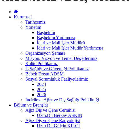
Kurumsal
Tarihçemiz
Yönetim
Başhekim
Başhekim Yardımcısı
İdari ve Mali İşler Müdürü
İdari ve Mali İşler Müdür Yardımcısı
Organizasyon Şeması
Misyon, Vizyon ve Temel Değerlerimiz
Kalite Politikamız
İş Sağlığı ve Güvenliği Politikamız
Bebek Dostu ADSM
Sosyal Sorumluluk Faaliyetlerimiz
2024
2025
2026
İncirliova Ağız ve Diş Sağlığı Polikliniği
Bölüm ve Branşlar
Ağız Diş ve Çene Cerrahisi
Uzm.Dt. Berkay AŞKIN
Ağız Diş ve Çene Radyolojisi
Uzm.Dt. Gülçin KILCI