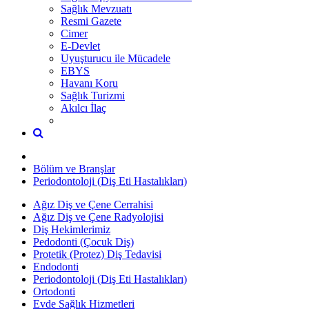
Sağlık Mevzuatı
Resmi Gazete
Cimer
E-Devlet
Uyuşturucu ile Mücadele
EBYS
Havanı Koru
Sağlık Turizmi
Akılcı İlaç
Bölüm ve Branşlar
Periodontoloji (Diş Eti Hastalıkları)
Ağız Diş ve Çene Cerrahisi
Ağız Diş ve Çene Radyolojisi
Diş Hekimlerimiz
Pedodonti (Çocuk Diş)
Protetik (Protez) Diş Tedavisi
Endodonti
Periodontoloji (Diş Eti Hastalıkları)
Ortodonti
Evde Sağlık Hizmetleri