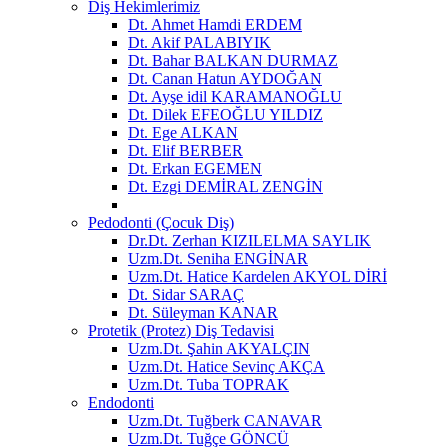
Diş Hekimlerimiz
Dt. Ahmet Hamdi ERDEM
Dt. Akif PALABIYIK
Dt. Bahar BALKAN DURMAZ
Dt. Canan Hatun AYDOĞAN
Dt. Ayşe idil KARAMANOĞLU
Dt. Dilek EFEOĞLU YILDIZ
Dt. Ege ALKAN
Dt. Elif BERBER
Dt. Erkan EGEMEN
Dt. Ezgi DEMİRAL ZENGİN
Pedodonti (Çocuk Diş)
Dr.Dt. Zerhan KIZILELMA SAYLIK
Uzm.Dt. Seniha ENGİNAR
Uzm.Dt. Hatice Kardelen AKYOL DİRİ
Dt. Sidar SARAÇ
Dt. Süleyman KANAR
Protetik (Protez) Diş Tedavisi
Uzm.Dt. Şahin AKYALÇIN
Uzm.Dt. Hatice Sevinç AKÇA
Uzm.Dt. Tuba TOPRAK
Endodonti
Uzm.Dt. Tuğberk CANAVAR
Uzm.Dt. Tuğçe GÖNCÜ