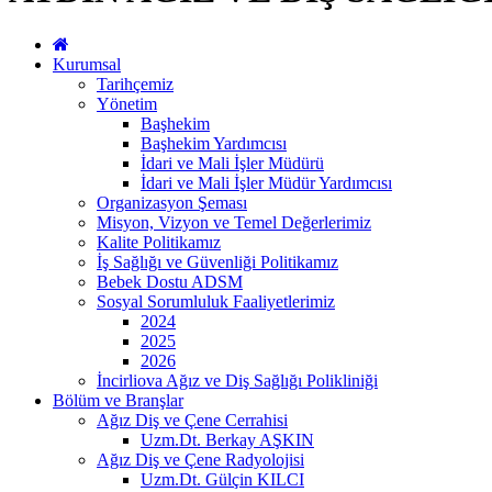
Kurumsal
Tarihçemiz
Yönetim
Başhekim
Başhekim Yardımcısı
İdari ve Mali İşler Müdürü
İdari ve Mali İşler Müdür Yardımcısı
Organizasyon Şeması
Misyon, Vizyon ve Temel Değerlerimiz
Kalite Politikamız
İş Sağlığı ve Güvenliği Politikamız
Bebek Dostu ADSM
Sosyal Sorumluluk Faaliyetlerimiz
2024
2025
2026
İncirliova Ağız ve Diş Sağlığı Polikliniği
Bölüm ve Branşlar
Ağız Diş ve Çene Cerrahisi
Uzm.Dt. Berkay AŞKIN
Ağız Diş ve Çene Radyolojisi
Uzm.Dt. Gülçin KILCI