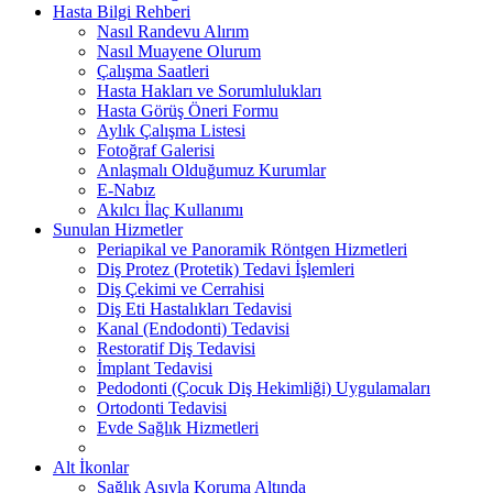
Hasta Bilgi Rehberi
Nasıl Randevu Alırım
Nasıl Muayene Olurum
Çalışma Saatleri
Hasta Hakları ve Sorumlulukları
Hasta Görüş Öneri Formu
Aylık Çalışma Listesi
Fotoğraf Galerisi
Anlaşmalı Olduğumuz Kurumlar
E-Nabız
Akılcı İlaç Kullanımı
Sunulan Hizmetler
Periapikal ve Panoramik Röntgen Hizmetleri
Diş Protez (Protetik) Tedavi İşlemleri
Diş Çekimi ve Cerrahisi
Diş Eti Hastalıkları Tedavisi
Kanal (Endodonti) Tedavisi
Restoratif Diş Tedavisi
İmplant Tedavisi
Pedodonti (Çocuk Diş Hekimliği) Uygulamaları
Ortodonti Tedavisi
Evde Sağlık Hizmetleri
Alt İkonlar
Sağlık Aşıyla Koruma Altında