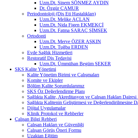
Uzm.Dt. Sinem SÖNMEZ AYDIN
Dt. Özgür ÇAMUR
Periodontoloji (Diş Eti Hastalıkları)
Uzm.Dt. Melike AÇLAN
Uzm.Dt. Nida Figen EKMEKÇİ
Uzm.Dt. Fatma SARAÇ ŞİMŞEK
Ortodonti
Uzm.Dt. Merve ÖZER AŞKIN
Uzm.Dt. Tuğba ERDEN
Evde Sağlık Hizmetleri
Restoratif Diş Tedavisi
Uzm.Dt. Ümmühan Begüm ŞEKER
SKS Kalite Yönetimi
Kalite Yönetim Birimi ve Çalışmaları
Komite ve Ekipler
Bölüm Kalite Sorumlularımız
SKS Öz Değerlendirme Planı
Sağlıkta Kalite, Akreditasyon ve Çalışan Hakları Dairesi
Sağlıkta Kalitenin Geliştirmesi ve Değerlendirilmesine 
Dijital Uygulamalar
Klinik Protokol ve Rehberler
Çalışan Bilgi Rehberi
Çalışan Hakları ve Güvenliği
Çalışan Görüş Öneri Formu
Uzaktan Eğitim