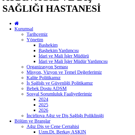
SAĞLIĞI HASTANESİ
Kurumsal
Tarihçemiz
Yönetim
Başhekim
Başhekim Yardımcısı
İdari ve Mali İşler Müdürü
İdari ve Mali İşler Müdür Yardımcısı
Organizasyon Şeması
Misyon, Vizyon ve Temel Değerlerimiz
Kalite Politikamız
İş Sağlığı ve Güvenliği Politikamız
Bebek Dostu ADSM
Sosyal Sorumluluk Faaliyetlerimiz
2024
2025
2026
İncirliova Ağız ve Diş Sağlığı Polikliniği
Bölüm ve Branşlar
Ağız Diş ve Çene Cerrahisi
Uzm.Dt. Berkay AŞKIN