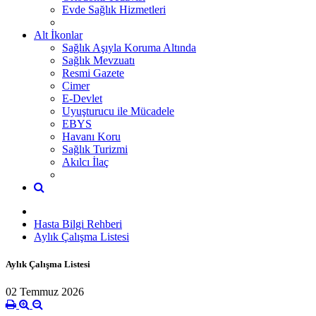
Evde Sağlık Hizmetleri
Alt İkonlar
Sağlık Aşıyla Koruma Altında
Sağlık Mevzuatı
Resmi Gazete
Cimer
E-Devlet
Uyuşturucu ile Mücadele
EBYS
Havanı Koru
Sağlık Turizmi
Akılcı İlaç
Hasta Bilgi Rehberi
Aylık Çalışma Listesi
Aylık Çalışma Listesi
02 Temmuz 2026