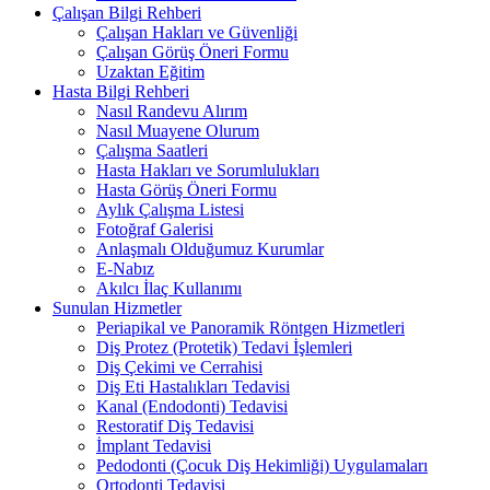
Çalışan Bilgi Rehberi
Çalışan Hakları ve Güvenliği
Çalışan Görüş Öneri Formu
Uzaktan Eğitim
Hasta Bilgi Rehberi
Nasıl Randevu Alırım
Nasıl Muayene Olurum
Çalışma Saatleri
Hasta Hakları ve Sorumlulukları
Hasta Görüş Öneri Formu
Aylık Çalışma Listesi
Fotoğraf Galerisi
Anlaşmalı Olduğumuz Kurumlar
E-Nabız
Akılcı İlaç Kullanımı
Sunulan Hizmetler
Periapikal ve Panoramik Röntgen Hizmetleri
Diş Protez (Protetik) Tedavi İşlemleri
Diş Çekimi ve Cerrahisi
Diş Eti Hastalıkları Tedavisi
Kanal (Endodonti) Tedavisi
Restoratif Diş Tedavisi
İmplant Tedavisi
Pedodonti (Çocuk Diş Hekimliği) Uygulamaları
Ortodonti Tedavisi