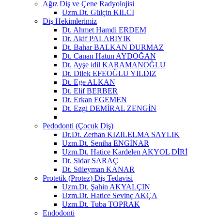
Ağız Diş ve Çene Radyolojisi
Uzm.Dt. Gülçin KILCI
Diş Hekimlerimiz
Dt. Ahmet Hamdi ERDEM
Dt. Akif PALABIYIK
Dt. Bahar BALKAN DURMAZ
Dt. Canan Hatun AYDOĞAN
Dt. Ayşe idil KARAMANOĞLU
Dt. Dilek EFEOĞLU YILDIZ
Dt. Ege ALKAN
Dt. Elif BERBER
Dt. Erkan EGEMEN
Dt. Ezgi DEMİRAL ZENGİN
Pedodonti (Çocuk Diş)
Dr.Dt. Zerhan KIZILELMA SAYLIK
Uzm.Dt. Seniha ENGİNAR
Uzm.Dt. Hatice Kardelen AKYOL DİRİ
Dt. Sidar SARAÇ
Dt. Süleyman KANAR
Protetik (Protez) Diş Tedavisi
Uzm.Dt. Şahin AKYALÇIN
Uzm.Dt. Hatice Sevinç AKÇA
Uzm.Dt. Tuba TOPRAK
Endodonti