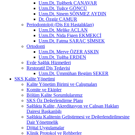
Uzm.Dt. Tuğberk CANAVAR
Uzm.Dt. Tuğçe GÖNCÜ
Uzm.Dt. Sinem SÖNMEZ AYDIN
Dt. Özgür ÇAMUR
Periodontoloji (Diş Eti Hastalıkları)
Uzm.Dt. Melike AÇLAN
Uzm.Dt. Nida Figen EKMEKÇİ
Uzm.Dt. Fatma SARAÇ ŞİMŞEK
Ortodonti
Uzm.Dt. Merve ÖZER AŞKIN
Uzm.Dt. Tuğba ERDEN
Evde Sağlık Hizmetleri
Restoratif Diş Tedavisi
Uzm.Dt. Ümmühan Begüm ŞEKER
SKS Kalite Yönetimi
Kalite Yönetim Birimi ve Çalışmaları
Komite ve Ekipler
Bölüm Kalite Sorumlularımız
SKS Öz Değerlendirme Planı
Sağlıkta Kalite, Akreditasyon ve Çalışan Hakları
Dairesi Başkanlığı
Sağlıkta Kalitenin Geliştirmesi ve Değerlendirilmesine
Dair Yönetmelik
Dijital Uygulamalar
Klinik Protokol ve Rehberler