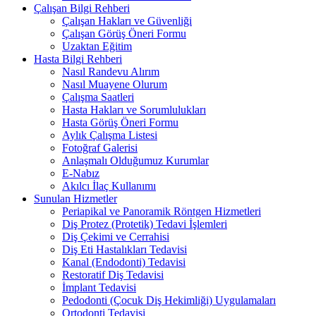
Çalışan Bilgi Rehberi
Çalışan Hakları ve Güvenliği
Çalışan Görüş Öneri Formu
Uzaktan Eğitim
Hasta Bilgi Rehberi
Nasıl Randevu Alırım
Nasıl Muayene Olurum
Çalışma Saatleri
Hasta Hakları ve Sorumlulukları
Hasta Görüş Öneri Formu
Aylık Çalışma Listesi
Fotoğraf Galerisi
Anlaşmalı Olduğumuz Kurumlar
E-Nabız
Akılcı İlaç Kullanımı
Sunulan Hizmetler
Periapikal ve Panoramik Röntgen Hizmetleri
Diş Protez (Protetik) Tedavi İşlemleri
Diş Çekimi ve Cerrahisi
Diş Eti Hastalıkları Tedavisi
Kanal (Endodonti) Tedavisi
Restoratif Diş Tedavisi
İmplant Tedavisi
Pedodonti (Çocuk Diş Hekimliği) Uygulamaları
Ortodonti Tedavisi