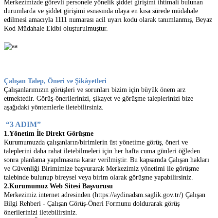
Merkezimizde görevli personele yönelik şiddet girişimi ihtimali bulunan
durumlarda ve şiddet girişimi esnasında olaya en kısa sürede müdahale
edilmesi amacıyla 1111 numarası acil uyarı kodu olarak tanımlanmış, Beyaz
Kod Müdahale Ekibi oluşturulmuştur.
Çalışan Talep, Öneri ve Şikâyetleri
Çalışanlarımızın görüşleri ve sorunları bizim için büyük önem arz
etmektedir. Görüş-önerilerinizi, şikayet ve görüşme taleplerinizi bize
aşağıdaki yöntemlerle iletebilirsiniz.
“3 ADIM”
1.
Yönetim İle Direkt Görüşme
Kurumumuzda çalışanların/birimlerin üst yönetime görüş, öneri ve
taleplerini daha rahat iletebilmeleri için her hafta cuma günleri öğleden
sonra planlama yapılmasına karar verilmiştir. Bu kapsamda Çalışan hakları
ve Güvenliği Birimimize başvurarak Merkezimiz yönetimi ile görüşme
talebinde bulunup bireysel veya birim olarak görüşme yapabilirsiniz.
2.
Kurumumuz Web Sitesi Başvurusu
Merkezimiz internet adresinden (https://aydinadsm.saglik.gov.tr/) Çalışan
Bilgi Rehberi - Çalışan Görüş-Öneri Formunu doldurarak görüş
önerilerinizi iletebilirsiniz.