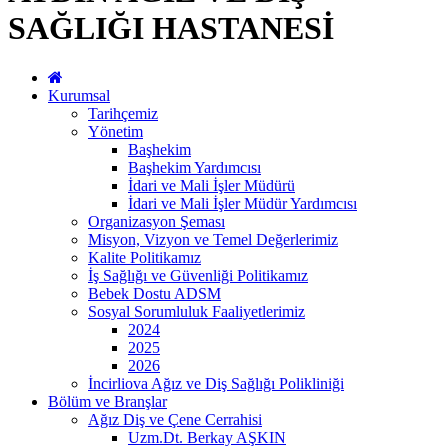
SAĞLIĞI HASTANESİ
Kurumsal
Tarihçemiz
Yönetim
Başhekim
Başhekim Yardımcısı
İdari ve Mali İşler Müdürü
İdari ve Mali İşler Müdür Yardımcısı
Organizasyon Şeması
Misyon, Vizyon ve Temel Değerlerimiz
Kalite Politikamız
İş Sağlığı ve Güvenliği Politikamız
Bebek Dostu ADSM
Sosyal Sorumluluk Faaliyetlerimiz
2024
2025
2026
İncirliova Ağız ve Diş Sağlığı Polikliniği
Bölüm ve Branşlar
Ağız Diş ve Çene Cerrahisi
Uzm.Dt. Berkay AŞKIN