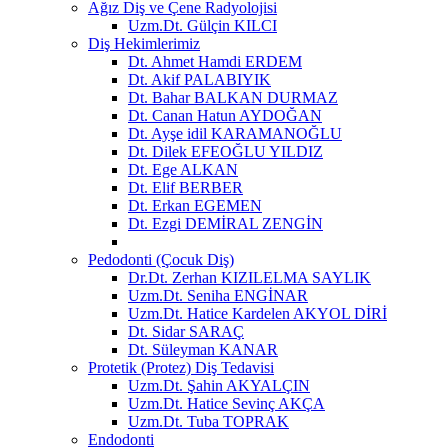
Ağız Diş ve Çene Radyolojisi
Uzm.Dt. Gülçin KILCI
Diş Hekimlerimiz
Dt. Ahmet Hamdi ERDEM
Dt. Akif PALABIYIK
Dt. Bahar BALKAN DURMAZ
Dt. Canan Hatun AYDOĞAN
Dt. Ayşe idil KARAMANOĞLU
Dt. Dilek EFEOĞLU YILDIZ
Dt. Ege ALKAN
Dt. Elif BERBER
Dt. Erkan EGEMEN
Dt. Ezgi DEMİRAL ZENGİN
Pedodonti (Çocuk Diş)
Dr.Dt. Zerhan KIZILELMA SAYLIK
Uzm.Dt. Seniha ENGİNAR
Uzm.Dt. Hatice Kardelen AKYOL DİRİ
Dt. Sidar SARAÇ
Dt. Süleyman KANAR
Protetik (Protez) Diş Tedavisi
Uzm.Dt. Şahin AKYALÇIN
Uzm.Dt. Hatice Sevinç AKÇA
Uzm.Dt. Tuba TOPRAK
Endodonti