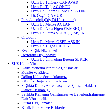
Uzm.Dt. Tuğberk CANAVAR
Uzm.Dt. Tuğçe GÖNCÜ
Uzm.Dt. Sinem SÖNMEZ AYDIN
Dt. Özgür ÇAMUR
Periodontoloji (Diş Eti Hastalıkları)
Uzm.Dt. Melike AÇLAN
Uzm.Dt. Nida Figen EKMEKÇİ
Uzm.Dt. Fatma SARAÇ ŞİMŞEK
Ortodonti
Uzm.Dt. Merve ÖZER AŞKIN
Uzm.Dt. Tuğba ERDEN
Evde Sağlık Hizmetleri
Restoratif Diş Tedavisi
Uzm.Dt. Ümmühan Begüm ŞEKER
SKS Kalite Yönetimi
Kalite Yönetim Birimi ve Çalışmaları
Komite ve Ekipler
Bölüm Kalite Sorumlularımız
SKS Öz Değerlendirme Planı
Sağlıkta Kalite, Akreditasyon ve Çalışan Hakları
Dairesi Başkanlığı
Sağlıkta Kalitenin Geliştirmesi ve Değerlendirilmesine
Dair Yönetmelik
Dijital Uygulamalar
Klinik Protokol ve Rehberler