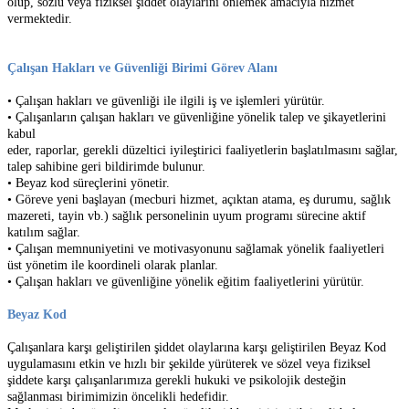
olup, sözlü veya fiziksel şiddet olaylarını önlemek amacıyla hizmet
vermektedir.
Çalışan Hakları ve Güvenliği Birimi Görev Alanı
• Çalışan hakları ve güvenliği ile ilgili iş ve işlemleri yürütür.
• Çalışanların çalışan hakları ve güvenliğine yönelik talep ve şikayetlerini
kabul
eder, raporlar, gerekli düzeltici iyileştirici faaliyetlerin başlatılmasını sağlar,
talep sahibine geri bildirimde bulunur.
• Beyaz kod süreçlerini yönetir.
• Göreve yeni başlayan (mecburi hizmet, açıktan atama, eş durumu, sağlık
mazereti, tayin vb.) sağlık personelinin uyum programı sürecine aktif
katılım sağlar.
• Çalışan memnuniyetini ve motivasyonunu sağlamak yönelik faaliyetleri
üst yönetim ile koordineli olarak planlar.
• Çalışan hakları ve güvenliğine yönelik eğitim faaliyetlerini yürütür.
Beyaz Kod
Çalışanlara karşı geliştirilen şiddet olaylarına karşı geliştirilen Beyaz Kod
uygulamasını etkin ve hızlı bir şekilde yürüterek ve sözel veya fiziksel
şiddete karşı çalışanlarımıza gerekli hukuki ve psikolojik desteğin
sağlanması birimimizin öncelikli hedefidir.